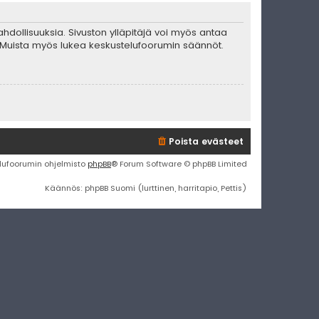
mahdollisuuksia. Sivuston ylläpitäjä voi myös antaa
ta. Muista myös lukea keskustelufoorumin säännöt.
Poista evästeet
lufoorumin ohjelmisto
phpBB
® Forum Software © phpBB Limited
Käännös: phpBB Suomi (lurttinen, harritapio, Pettis)