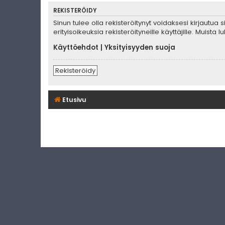
REKISTERÖIDY
Sinun tulee olla rekisteröitynyt voidaksesi kirjautua
erityisoikeuksia rekisteröityneille käyttäjille. Muis
Käyttöehdot
|
Yksityisyyden suoja
Rekisteröidy
Etusivu