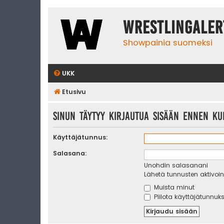
WrestlingAler
Showpainia suomeksi
UKK
Etusivu
Sinun täytyy kirjautua sisään ennen kui
Käyttäjätunnus:
Salasana:
Unohdin salasanani
Lähetä tunnusten aktivoint
Muista minut
Piilota käyttäjätunnuks