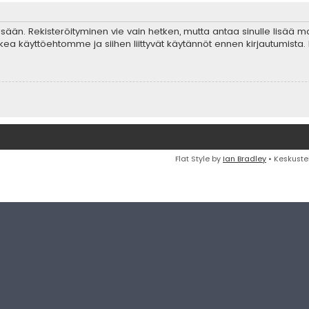
 sisään. Rekisteröityminen vie vain hetken, mutta antaa sinulle lisää 
ta lukea käyttöehtomme ja siihen liittyvät käytännöt ennen kirjautumis
Flat Style by
Ian Bradley
• Keskuste