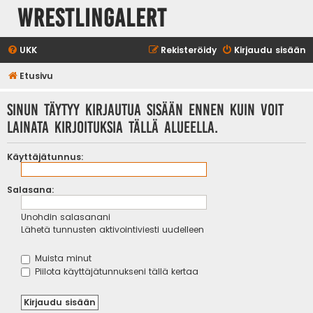
WrestlingAlert
UKK
Rekisteröidy
Kirjaudu sisään
Etusivu
Sinun täytyy kirjautua sisään ennen kuin voit
lainata kirjoituksia tällä alueella.
Käyttäjätunnus:
Salasana:
Unohdin salasanani
Lähetä tunnusten aktivointiviesti uudelleen
Muista minut
Piilota käyttäjätunnukseni tällä kertaa