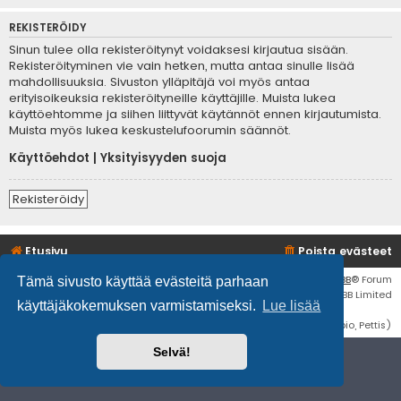
REKISTERÖIDY
Sinun tulee olla rekisteröitynyt voidaksesi kirjautua sisään.
Rekisteröityminen vie vain hetken, mutta antaa sinulle lisää
mahdollisuuksia. Sivuston ylläpitäjä voi myös antaa
erityisoikeuksia rekisteröityneille käyttäjille. Muista lukea
käyttöehtomme ja siihen liittyvät käytännöt ennen kirjautumista.
Muista myös lukea keskustelufoorumin säännöt.
Käyttöehdot
|
Yksityisyyden suoja
Rekisteröidy
Etusivu
Poista evästeet
Flat Style by
Ian Bradley
• Keskustelufoorumin ohjelmisto
phpBB
® Forum
Tämä sivusto käyttää evästeitä parhaan
Software © phpBB Limited
käyttäjäkokemuksen varmistamiseksi.
Lue lisää
Käännös: phpBB Suomi (lurttinen, harritapio, Pettis)
Selvä!