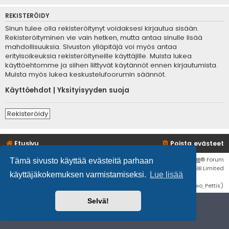
REKISTERÖIDY
Sinun tulee olla rekisteröitynyt voidaksesi kirjautua sisään.
Rekisteröityminen vie vain hetken, mutta antaa sinulle lisää
mahdollisuuksia. Sivuston ylläpitäjä voi myös antaa
erityisoikeuksia rekisteröityneille käyttäjille. Muista lukea
käyttöehtomme ja siihen liittyvät käytännöt ennen kirjautumista.
Muista myös lukea keskustelufoorumin säännöt.
Käyttöehdot
|
Yksityisyyden suoja
Rekisteröidy
Etusivu
Poista evästeet
Flat Style by
Ian Bradley
• Keskustelufoorumin ohjelmisto
phpBB
® Forum
Tämä sivusto käyttää evästeitä parhaan
Software © phpBB Limited
käyttäjäkokemuksen varmistamiseksi.
Lue lisää
Käännös: phpBB Suomi (lurttinen, harritapio, Pettis)
Selvä!