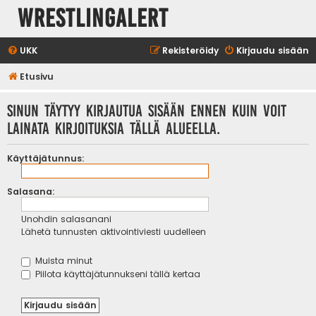
WrestlingAlert
UKK
Rekisteröidy
Kirjaudu sisään
Etusivu
Sinun täytyy kirjautua sisään ennen kuin voit
lainata kirjoituksia tällä alueella.
Käyttäjätunnus:
Salasana:
Unohdin salasanani
Lähetä tunnusten aktivointiviesti uudelleen
Muista minut
Piilota käyttäjätunnukseni tällä kertaa