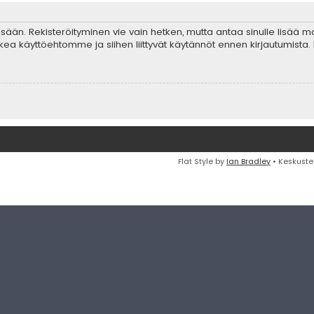
 sisään. Rekisteröityminen vie vain hetken, mutta antaa sinulle lisää 
ta lukea käyttöehtomme ja siihen liittyvät käytännöt ennen kirjautumis
Flat Style by
Ian Bradley
• Keskuste