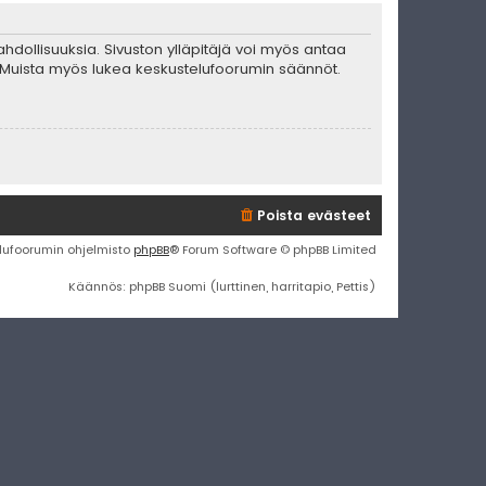
mahdollisuuksia. Sivuston ylläpitäjä voi myös antaa
ta. Muista myös lukea keskustelufoorumin säännöt.
Poista evästeet
lufoorumin ohjelmisto
phpBB
® Forum Software © phpBB Limited
Käännös: phpBB Suomi (lurttinen, harritapio, Pettis)