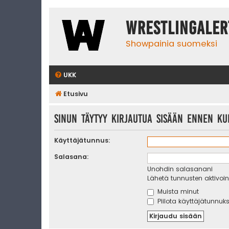
WrestlingAler
Showpainia suomeksi
UKK
Etusivu
Sinun täytyy kirjautua sisään ennen kui
Käyttäjätunnus:
Salasana:
Unohdin salasanani
Lähetä tunnusten aktivoint
Muista minut
Piilota käyttäjätunnuks