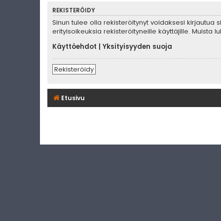
REKISTERÖIDY
Sinun tulee olla rekisteröitynyt voidaksesi kirjautua
erityisoikeuksia rekisteröityneille käyttäjille. Muis
Käyttöehdot
|
Yksityisyyden suoja
Rekisteröidy
Etusivu