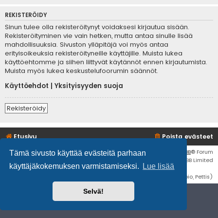
REKISTERÖIDY
Sinun tulee olla rekisteröitynyt voidaksesi kirjautua sisään.
Rekisteröityminen vie vain hetken, mutta antaa sinulle lisää
mahdollisuuksia. Sivuston ylläpitäjä voi myös antaa
erityisoikeuksia rekisteröityneille käyttäjille. Muista lukea
käyttöehtomme ja siihen liittyvät käytännöt ennen kirjautumista.
Muista myös lukea keskustelufoorumin säännöt.
Käyttöehdot
|
Yksityisyyden suoja
Rekisteröidy
Etusivu
Poista evästeet
Flat Style by
Ian Bradley
• Keskustelufoorumin ohjelmisto
phpBB
® Forum
Tämä sivusto käyttää evästeitä parhaan
Software © phpBB Limited
käyttäjäkokemuksen varmistamiseksi.
Lue lisää
Käännös: phpBB Suomi (lurttinen, harritapio, Pettis)
Selvä!