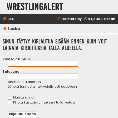
WrestlingAlert
UKK
Rekisteröidy
Kirjaudu sisään
Etusivu
Sinun täytyy kirjautua sisään ennen kuin voit
lainata kirjoituksia tällä alueella.
Käyttäjätunnus:
Salasana:
Unohdin salasanani
Lähetä tunnusten aktivointiviesti uudelleen
Muista minut
Piilota käyttäjätunnukseni tällä kertaa