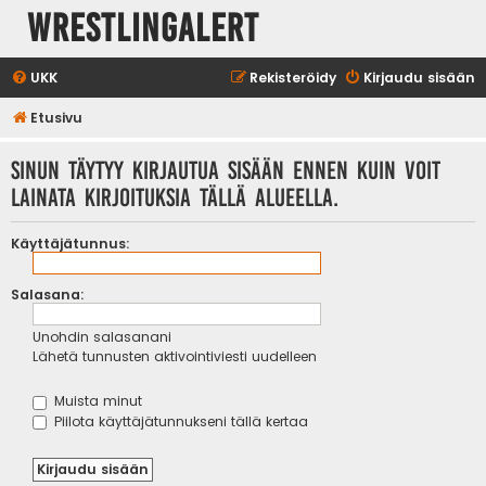
WrestlingAlert
UKK
Rekisteröidy
Kirjaudu sisään
Etusivu
Sinun täytyy kirjautua sisään ennen kuin voit
lainata kirjoituksia tällä alueella.
Käyttäjätunnus:
Salasana:
Unohdin salasanani
Lähetä tunnusten aktivointiviesti uudelleen
Muista minut
Piilota käyttäjätunnukseni tällä kertaa