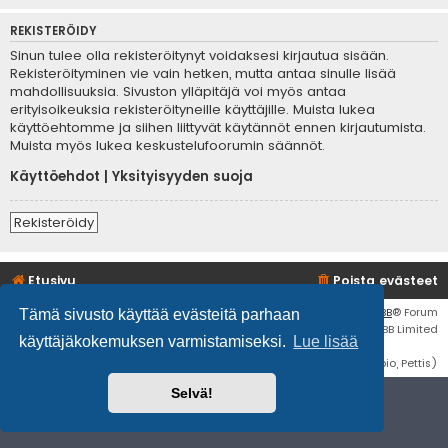
REKISTERÖIDY
Sinun tulee olla rekisteröitynyt voidaksesi kirjautua sisään.
Rekisteröityminen vie vain hetken, mutta antaa sinulle lisää
mahdollisuuksia. Sivuston ylläpitäjä voi myös antaa
erityisoikeuksia rekisteröityneille käyttäjille. Muista lukea
käyttöehtomme ja siihen liittyvät käytännöt ennen kirjautumista.
Muista myös lukea keskustelufoorumin säännöt.
Käyttöehdot
|
Yksityisyyden suoja
Rekisteröidy
Etusivu
Poista evästeet
Flat Style by
Ian Bradley
• Keskustelufoorumin ohjelmisto
phpBB
® Forum
Tämä sivusto käyttää evästeitä parhaan
Software © phpBB Limited
käyttäjäkokemuksen varmistamiseksi.
Lue lisää
Käännös: phpBB Suomi (lurttinen, harritapio, Pettis)
Selvä!