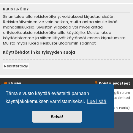
REKISTERÖIDY
Sinun tulee olla rekisteröitynyt voidaksesi kirjautua sisään.
Rekisteröityminen vie vain hetken, mutta antaa sinulle lisää
mahdollisuuksia. Sivuston ylläpitäjä voi myös antaa
erityisoikeuksia rekisteröityneille käyttäjille. Muista lukea
käyttöehtomme ja siihen liittyvät käytännöt ennen kirjautumista.
Muista myös lukea keskustelufoorumin säännöt.
Käyttöehdot
|
Yksityisyyden suoja
Rekisteröidy
Etusivu
Poista evästeet
Flat Style by
Ian Bradley
• Keskustelufoorumin ohjelmisto
phpBB
® Forum
Tämä sivusto käyttää evästeitä parhaan
Software © phpBB Limited
käyttäjäkokemuksen varmistamiseksi.
Lue lisää
Käännös: phpBB Suomi (lurttinen, harritapio, Pettis)
Selvä!