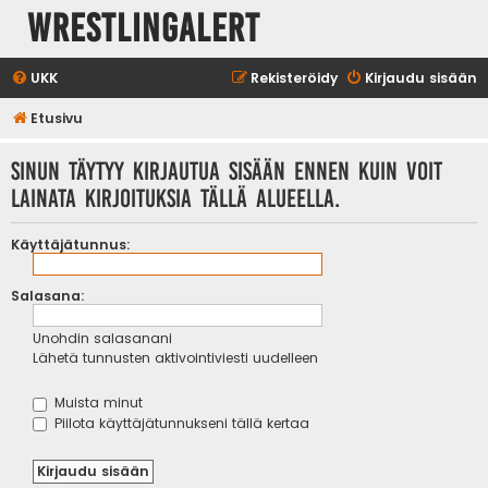
WrestlingAlert
UKK
Rekisteröidy
Kirjaudu sisään
Etusivu
Sinun täytyy kirjautua sisään ennen kuin voit
lainata kirjoituksia tällä alueella.
Käyttäjätunnus:
Salasana:
Unohdin salasanani
Lähetä tunnusten aktivointiviesti uudelleen
Muista minut
Piilota käyttäjätunnukseni tällä kertaa