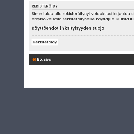
REKISTERÖIDY
Sinun tulee olla rekisteröitynyt voidaksesi kirjautua
erityisoikeuksia rekisteröityneille käyttäjille. Muis
Käyttöehdot
|
Yksityisyyden suoja
Rekisteröidy
Etusivu