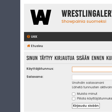
WrestlingAler
Showpainia suomeksi
UKK
Etusivu
Sinun täytyy kirjautua sisään ennen kui
Käyttäjätunnus:
Salasana:
Unohdin salasanani
Lähetä tunnusten aktivoint
Muista minut
Piilota käyttäjätunnuks