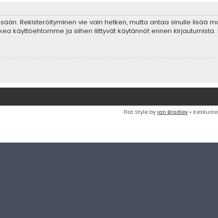
 sisään. Rekisteröityminen vie vain hetken, mutta antaa sinulle lisää 
ta lukea käyttöehtomme ja siihen liittyvät käytännöt ennen kirjautumis
Flat Style by
Ian Bradley
• Keskuste