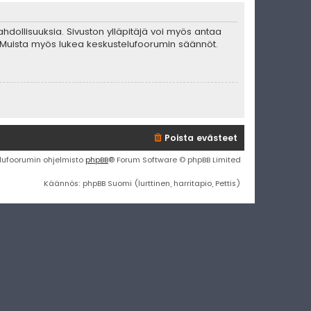
mahdollisuuksia. Sivuston ylläpitäjä voi myös antaa
ta. Muista myös lukea keskustelufoorumin säännöt.
Poista evästeet
lufoorumin ohjelmisto
phpBB
® Forum Software © phpBB Limited
Käännös: phpBB Suomi (lurttinen, harritapio, Pettis)