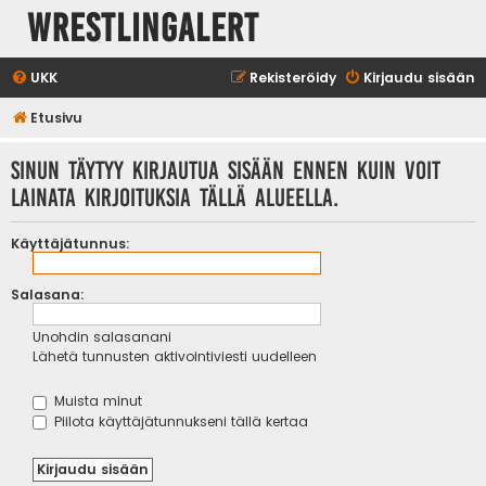
WrestlingAlert
UKK
Rekisteröidy
Kirjaudu sisään
Etusivu
Sinun täytyy kirjautua sisään ennen kuin voit
lainata kirjoituksia tällä alueella.
Käyttäjätunnus:
Salasana:
Unohdin salasanani
Lähetä tunnusten aktivointiviesti uudelleen
Muista minut
Piilota käyttäjätunnukseni tällä kertaa