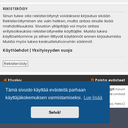
REKISTERÖIDY
Sinun tulee olla rekisteröitynyt voidaksesi kirjautua sisään.
Rekisteröityminen vie vain hetken, mutta antaa sinulle lisää
mahdollisuuksia. Sivuston ylläpitäjä voi myös antaa
erityisoikeuksia rekisteröityneille käyttäjille. Muista lukea
käyttöehtomme ja siihen liittyvät käytännöt ennen kirjautumista.
Muista myös lukea keskustelufoorumin säännöt.
Käyttöehdot
|
Yksityisyyden suoja
Rekisteröidy
Etusivu
Poista evästeet
Flat Style by
Ian Bradley
• Keskustelufoorumin ohjelmisto
phpBB
® Forum
Tämä sivusto käyttää evästeitä parhaan
Software © phpBB Limited
käyttäjäkokemuksen varmistamiseksi.
Lue lisää
Käännös: phpBB Suomi (lurttinen, harritapio, Pettis)
Selvä!