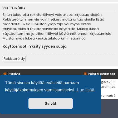
REKISTERÖIDY
Sinun tulee olla rekisteröitynyt voidaksesi kirjautua sisään.
Rekisteröityminen vie vain hetken, mutta antaa sinulle lisää
mahdollisuuksia. Sivuston ylläpitäjä voi myös antaa
erityisoikeuksia rekisteröityneille käyttäjille. Muista lukea
käyttöehtomme ja siihen liittyvät käytännöt ennen kirjautumista.
Muista myös lukea keskustelufoorumin säännöt.
Käyttöehdot
|
Yksityisyyden suoja
Rekisteröidy
Etusivu
Poista evästeet
Flat Style by
Ian Bradley
• Keskustelufoorumin ohjelmisto
phpBB
® Forum
Tämä sivusto käyttää evästeitä parhaan
Software © phpBB Limited
käyttäjäkokemuksen varmistamiseksi.
Lue lisää
Käännös: phpBB Suomi (lurttinen, harritapio, Pettis)
Selvä!