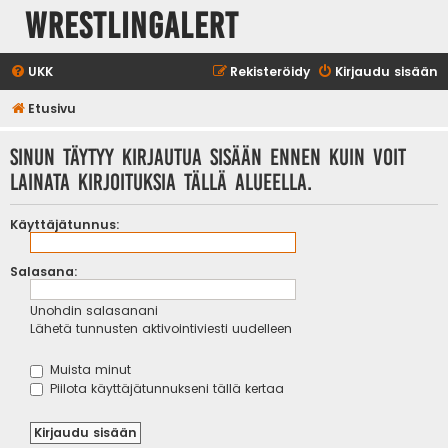
WrestlingAlert
UKK
Rekisteröidy
Kirjaudu sisään
Etusivu
Sinun täytyy kirjautua sisään ennen kuin voit
lainata kirjoituksia tällä alueella.
Käyttäjätunnus:
Salasana:
Unohdin salasanani
Lähetä tunnusten aktivointiviesti uudelleen
Muista minut
Piilota käyttäjätunnukseni tällä kertaa