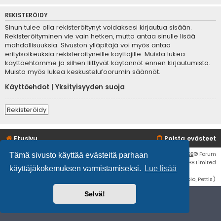
REKISTERÖIDY
Sinun tulee olla rekisteröitynyt voidaksesi kirjautua sisään.
Rekisteröityminen vie vain hetken, mutta antaa sinulle lisää
mahdollisuuksia. Sivuston ylläpitäjä voi myös antaa
erityisoikeuksia rekisteröityneille käyttäjille. Muista lukea
käyttöehtomme ja siihen liittyvät käytännöt ennen kirjautumista.
Muista myös lukea keskustelufoorumin säännöt.
Käyttöehdot
|
Yksityisyyden suoja
Rekisteröidy
Etusivu
Poista evästeet
Flat Style by
Ian Bradley
• Keskustelufoorumin ohjelmisto
phpBB
® Forum
Tämä sivusto käyttää evästeitä parhaan
Software © phpBB Limited
käyttäjäkokemuksen varmistamiseksi.
Lue lisää
Käännös: phpBB Suomi (lurttinen, harritapio, Pettis)
Selvä!