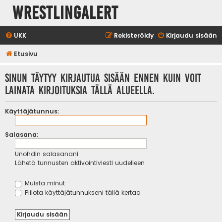
WrestlingAlert
UKK
Rekisteröidy
Kirjaudu sisään
Etusivu
Sinun täytyy kirjautua sisään ennen kuin voit
lainata kirjoituksia tällä alueella.
Käyttäjätunnus:
Salasana:
Unohdin salasanani
Lähetä tunnusten aktivointiviesti uudelleen
Muista minut
Piilota käyttäjätunnukseni tällä kertaa