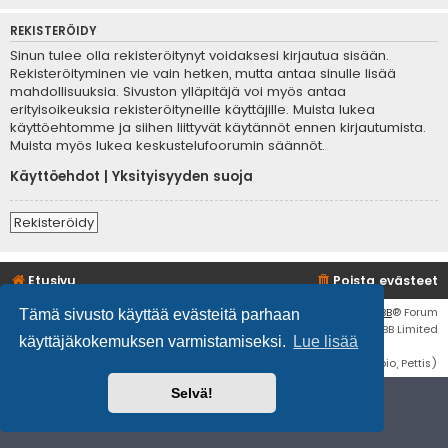
REKISTERÖIDY
Sinun tulee olla rekisteröitynyt voidaksesi kirjautua sisään.
Rekisteröityminen vie vain hetken, mutta antaa sinulle lisää
mahdollisuuksia. Sivuston ylläpitäjä voi myös antaa
erityisoikeuksia rekisteröityneille käyttäjille. Muista lukea
käyttöehtomme ja siihen liittyvät käytännöt ennen kirjautumista.
Muista myös lukea keskustelufoorumin säännöt.
Käyttöehdot
|
Yksityisyyden suoja
Rekisteröidy
Etusivu
Poista evästeet
Flat Style by
Ian Bradley
• Keskustelufoorumin ohjelmisto
phpBB
® Forum
Tämä sivusto käyttää evästeitä parhaan
Software © phpBB Limited
käyttäjäkokemuksen varmistamiseksi.
Lue lisää
Käännös: phpBB Suomi (lurttinen, harritapio, Pettis)
Selvä!