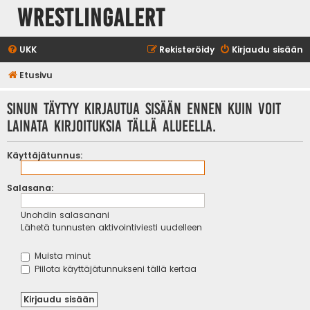
WrestlingAlert
UKK
Rekisteröidy
Kirjaudu sisään
Etusivu
Sinun täytyy kirjautua sisään ennen kuin voit
lainata kirjoituksia tällä alueella.
Käyttäjätunnus:
Salasana:
Unohdin salasanani
Lähetä tunnusten aktivointiviesti uudelleen
Muista minut
Piilota käyttäjätunnukseni tällä kertaa