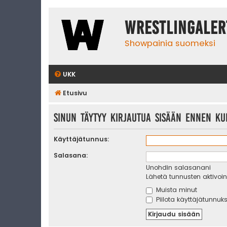
WrestlingAler
Showpainia suomeksi
UKK
Etusivu
Sinun täytyy kirjautua sisään ennen kui
Käyttäjätunnus:
Salasana:
Unohdin salasanani
Lähetä tunnusten aktivoint
Muista minut
Piilota käyttäjätunnuks