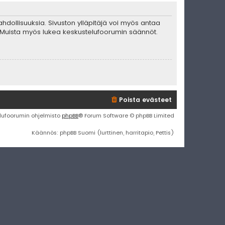
mahdollisuuksia. Sivuston ylläpitäjä voi myös antaa
ta. Muista myös lukea keskustelufoorumin säännöt.
Poista evästeet
lufoorumin ohjelmisto
phpBB
® Forum Software © phpBB Limited
Käännös: phpBB Suomi (lurttinen, harritapio, Pettis)