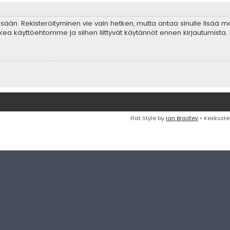
 sisään. Rekisteröityminen vie vain hetken, mutta antaa sinulle lisää 
ta lukea käyttöehtomme ja siihen liittyvät käytännöt ennen kirjautumis
Flat Style by
Ian Bradley
• Keskuste