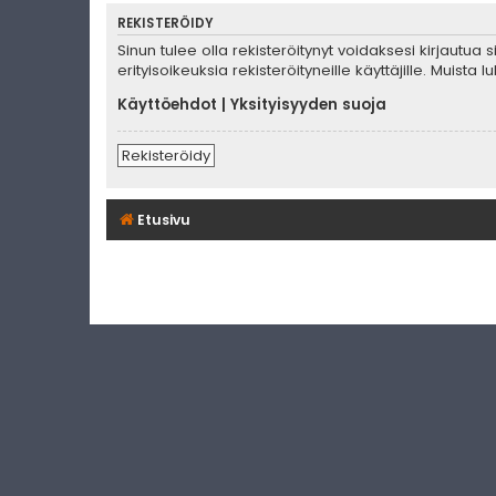
REKISTERÖIDY
Sinun tulee olla rekisteröitynyt voidaksesi kirjautua
erityisoikeuksia rekisteröityneille käyttäjille. Muis
Käyttöehdot
|
Yksityisyyden suoja
Rekisteröidy
Etusivu