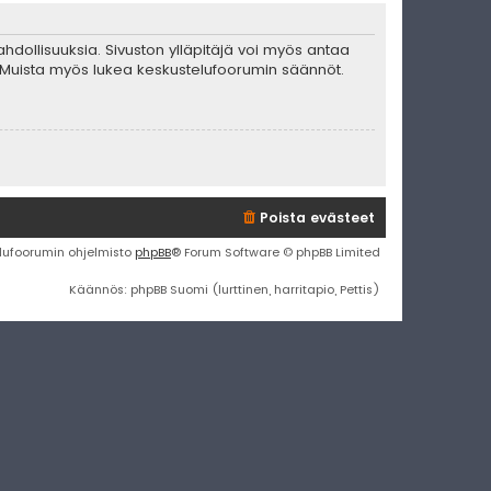
mahdollisuuksia. Sivuston ylläpitäjä voi myös antaa
ta. Muista myös lukea keskustelufoorumin säännöt.
Poista evästeet
lufoorumin ohjelmisto
phpBB
® Forum Software © phpBB Limited
Käännös: phpBB Suomi (lurttinen, harritapio, Pettis)