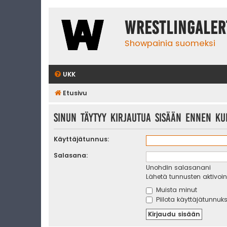
WrestlingAler
Showpainia suomeksi
UKK
Etusivu
Sinun täytyy kirjautua sisään ennen kui
Käyttäjätunnus:
Salasana:
Unohdin salasanani
Lähetä tunnusten aktivoint
Muista minut
Piilota käyttäjätunnuks