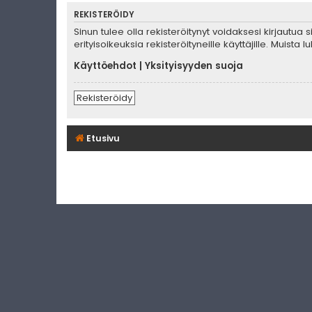
REKISTERÖIDY
Sinun tulee olla rekisteröitynyt voidaksesi kirjautua
erityisoikeuksia rekisteröityneille käyttäjille. Muis
Käyttöehdot
|
Yksityisyyden suoja
Rekisteröidy
Etusivu