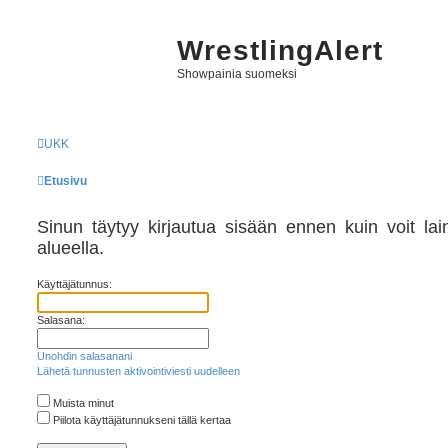
WrestlingAlert
Showpainia suomeksi
UKK
Etusivu
Sinun täytyy kirjautua sisään ennen kuin voit laina
alueella.
Käyttäjätunnus:
Salasana:
Unohdin salasanani
Lähetä tunnusten aktivointiviesti uudelleen
Muista minut
Piilota käyttäjätunnukseni tällä kertaa