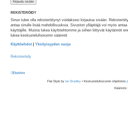
REKISTERÖIDY
Sinun tulee olla rekisteröitynyt voidaksesi kirjautua sisään. Rekisteröi
antaa sinulle lisää mahdollisuuksia. Sivuston ylläpitäjä voi myös antaa e
käyttäjille. Muista lukea käyttöehtomme ja siihen liittyvät käytännöt e
lukea keskustelufoorumin säännöt.
Käyttöehdot
|
Yksityisyyden suoja
Rekisteröidy
Etusivu
Flat Style by
Ian Bradley
• Keskustelufoorumin ohjelmisto
Käännös: p