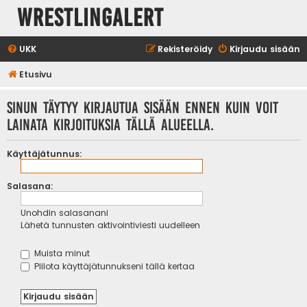
WrestlingAlert
UKK
Rekisteröidy
Kirjaudu sisään
Etusivu
Sinun täytyy kirjautua sisään ennen kuin voit
lainata kirjoituksia tällä alueella.
Käyttäjätunnus:
Salasana:
Unohdin salasanani
Lähetä tunnusten aktivointiviesti uudelleen
Muista minut
Piilota käyttäjätunnukseni tällä kertaa