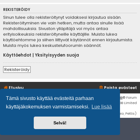
REKISTERÖIDY
Sinun tulee olla rekisteröitynyt voidaksesi kirjautua sisään.
Rekisteröityminen vie vain hetken, mutta antaa sinulle lisää
mahdollisuuksia. Sivuston ylläpitäjä voi myös antaa
erityisoikeuksia rekisteröityneille käyttäjille. Muista lukea
käyttöehtomme ja siihen liittyvät käytännöt ennen kirjautumista.
Muista myös lukea keskustelufoorumin säännöt.
Käyttöehdot
|
Yksityisyyden suoja
Rekisteröidy
Etusivu
Poista evästeet
Flat Style by
Ian Bradley
• Keskustelufoorumin ohjelmisto
phpBB
® Forum
Tämä sivusto käyttää evästeitä parhaan
Software © phpBB Limited
käyttäjäkokemuksen varmistamiseksi.
Lue lisää
Käännös: phpBB Suomi (lurttinen, harritapio, Pettis)
Selvä!