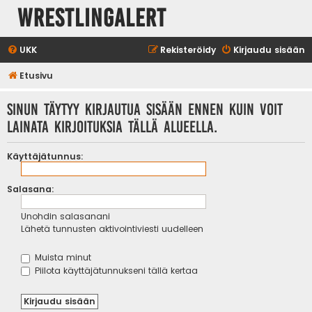
WrestlingAlert
UKK
Rekisteröidy
Kirjaudu sisään
Etusivu
Sinun täytyy kirjautua sisään ennen kuin voit
lainata kirjoituksia tällä alueella.
Käyttäjätunnus:
Salasana:
Unohdin salasanani
Lähetä tunnusten aktivointiviesti uudelleen
Muista minut
Piilota käyttäjätunnukseni tällä kertaa