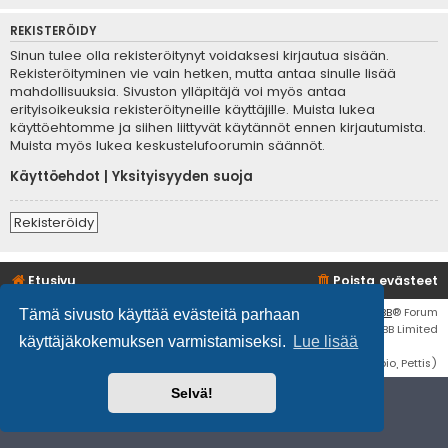
REKISTERÖIDY
Sinun tulee olla rekisteröitynyt voidaksesi kirjautua sisään.
Rekisteröityminen vie vain hetken, mutta antaa sinulle lisää
mahdollisuuksia. Sivuston ylläpitäjä voi myös antaa
erityisoikeuksia rekisteröityneille käyttäjille. Muista lukea
käyttöehtomme ja siihen liittyvät käytännöt ennen kirjautumista.
Muista myös lukea keskustelufoorumin säännöt.
Käyttöehdot
|
Yksityisyyden suoja
Rekisteröidy
Etusivu
Poista evästeet
Flat Style by
Ian Bradley
• Keskustelufoorumin ohjelmisto
phpBB
® Forum
Tämä sivusto käyttää evästeitä parhaan
Software © phpBB Limited
käyttäjäkokemuksen varmistamiseksi.
Lue lisää
Käännös: phpBB Suomi (lurttinen, harritapio, Pettis)
Selvä!