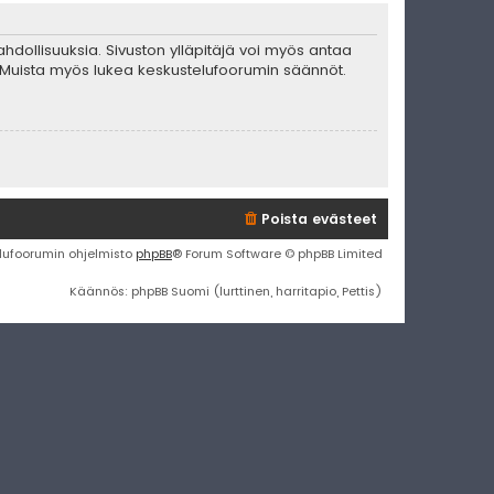
mahdollisuuksia. Sivuston ylläpitäjä voi myös antaa
ta. Muista myös lukea keskustelufoorumin säännöt.
Poista evästeet
lufoorumin ohjelmisto
phpBB
® Forum Software © phpBB Limited
Käännös: phpBB Suomi (lurttinen, harritapio, Pettis)