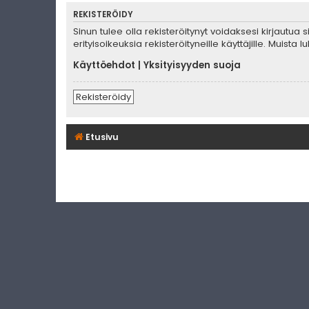
REKISTERÖIDY
Sinun tulee olla rekisteröitynyt voidaksesi kirjautua
erityisoikeuksia rekisteröityneille käyttäjille. Muis
Käyttöehdot
|
Yksityisyyden suoja
Rekisteröidy
Etusivu