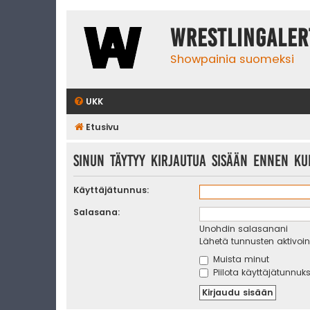
WrestlingAler
Showpainia suomeksi
UKK
Etusivu
Sinun täytyy kirjautua sisään ennen kui
Käyttäjätunnus:
Salasana:
Unohdin salasanani
Lähetä tunnusten aktivoint
Muista minut
Piilota käyttäjätunnuks