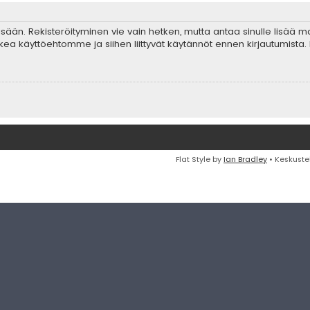
 sisään. Rekisteröityminen vie vain hetken, mutta antaa sinulle lisää 
ta lukea käyttöehtomme ja siihen liittyvät käytännöt ennen kirjautumis
Flat Style by
Ian Bradley
• Keskuste