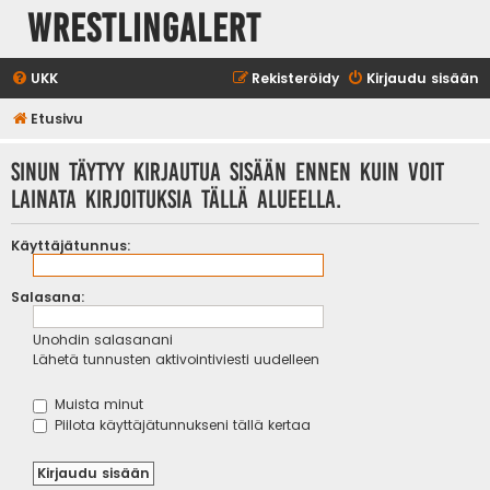
WrestlingAlert
UKK
Rekisteröidy
Kirjaudu sisään
Etusivu
Sinun täytyy kirjautua sisään ennen kuin voit
lainata kirjoituksia tällä alueella.
Käyttäjätunnus:
Salasana:
Unohdin salasanani
Lähetä tunnusten aktivointiviesti uudelleen
Muista minut
Piilota käyttäjätunnukseni tällä kertaa