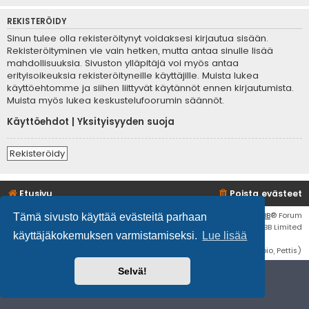
REKISTERÖIDY
Sinun tulee olla rekisteröitynyt voidaksesi kirjautua sisään.
Rekisteröityminen vie vain hetken, mutta antaa sinulle lisää
mahdollisuuksia. Sivuston ylläpitäjä voi myös antaa
erityisoikeuksia rekisteröityneille käyttäjille. Muista lukea
käyttöehtomme ja siihen liittyvät käytännöt ennen kirjautumista.
Muista myös lukea keskustelufoorumin säännöt.
Käyttöehdot
|
Yksityisyyden suoja
Rekisteröidy
Etusivu
Poista evästeet
Flat Style by
Ian Bradley
• Keskustelufoorumin ohjelmisto
phpBB
® Forum
Tämä sivusto käyttää evästeitä parhaan
Software © phpBB Limited
käyttäjäkokemuksen varmistamiseksi.
Lue lisää
Käännös: phpBB Suomi (lurttinen, harritapio, Pettis)
Selvä!