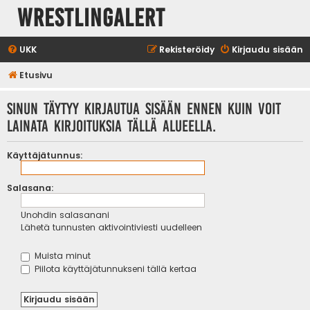
WrestlingAlert
UKK
Rekisteröidy
Kirjaudu sisään
Etusivu
Sinun täytyy kirjautua sisään ennen kuin voit
lainata kirjoituksia tällä alueella.
Käyttäjätunnus:
Salasana:
Unohdin salasanani
Lähetä tunnusten aktivointiviesti uudelleen
Muista minut
Piilota käyttäjätunnukseni tällä kertaa