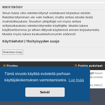
REKISTERÖIDY
Sinun tulee olla rekisteröitynyt voidaksesi kirjautua sisään.
Rekisteröityminen vie vain hetken, mutta antaa sinulle lisää
mahdollisuuksia. Sivuston ylläpitäjä voi myös antaa
erityisoikeuksia rekisteröityneille käyttäjille. Muista lukea
käyttöehtomme ja siihen liittyvät käytännöt ennen kirjautumista.
Muista myös lukea keskustelufoorumin säännöt.
Käyttöehdot
|
Yksityisyyden suoja
Rekisteröidy
Etusivu
Poista evästeet
Flat Style by
Ian Bradley
• Keskustelufoorumin ohjelmisto
phpBB
® Forum
Tämä sivusto käyttää evästeitä parhaan
Software © phpBB Limited
käyttäjäkokemuksen varmistamiseksi.
Lue lisää
Käännös: phpBB Suomi (lurttinen, harritapio, Pettis)
Selvä!