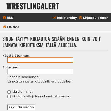
WrestlingAlert
UKK
Rekisteröidy
Kirjaudu sisään
Etusivu
Sinun täytyy kirjautua sisään ennen kuin voit
lainata kirjoituksia tällä alueella.
Käyttäjätunnus:
Salasana:
Unohdin salasanani
Lähetä tunnusten aktivointiviesti uudelleen
Muista minut
Piilota käyttäjätunnukseni tällä kertaa