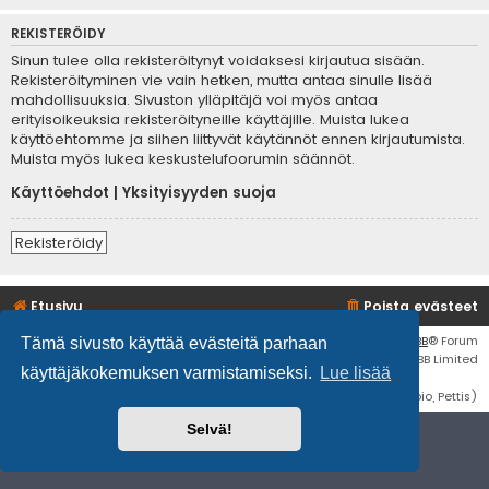
REKISTERÖIDY
Sinun tulee olla rekisteröitynyt voidaksesi kirjautua sisään.
Rekisteröityminen vie vain hetken, mutta antaa sinulle lisää
mahdollisuuksia. Sivuston ylläpitäjä voi myös antaa
erityisoikeuksia rekisteröityneille käyttäjille. Muista lukea
käyttöehtomme ja siihen liittyvät käytännöt ennen kirjautumista.
Muista myös lukea keskustelufoorumin säännöt.
Käyttöehdot
|
Yksityisyyden suoja
Rekisteröidy
Etusivu
Poista evästeet
Flat Style by
Ian Bradley
• Keskustelufoorumin ohjelmisto
phpBB
® Forum
Tämä sivusto käyttää evästeitä parhaan
Software © phpBB Limited
käyttäjäkokemuksen varmistamiseksi.
Lue lisää
Käännös: phpBB Suomi (lurttinen, harritapio, Pettis)
Selvä!