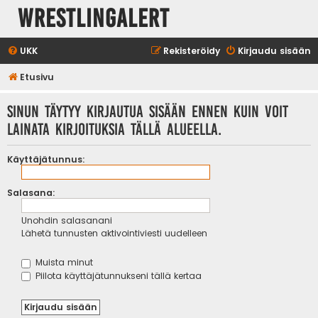
WrestlingAlert
UKK
Rekisteröidy
Kirjaudu sisään
Etusivu
Sinun täytyy kirjautua sisään ennen kuin voit
lainata kirjoituksia tällä alueella.
Käyttäjätunnus:
Salasana:
Unohdin salasanani
Lähetä tunnusten aktivointiviesti uudelleen
Muista minut
Piilota käyttäjätunnukseni tällä kertaa