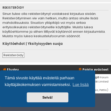
REKISTERÖIDY
Sinun tulee olla rekisteröitynyt voidaksesi kirjautua sisään.
Rekisteröityminen vie vain hetken, mutta antaa sinulle lisää
mahdollisuuksia. Sivuston ylläpitäjä voi myös antaa
erityisoikeuksia rekisteröityneille käyttäjille. Muista lukea
käyttöehtomme ja siihen liittyvät käytännöt ennen kirjautumista.
Muista myös lukea keskustelufoorumin säännöt.
Käyttöehdot
|
Yksityisyyden suoja
Rekisteröidy
Etusivu
Poista evästeet
Flat Style by
Ian Bradley
• Keskustelufoorumin ohjelmisto
phpBB
® Forum
Tämä sivusto käyttää evästeitä parhaan
Software © phpBB Limited
käyttäjäkokemuksen varmistamiseksi.
Lue lisää
Käännös: phpBB Suomi (lurttinen, harritapio, Pettis)
Selvä!