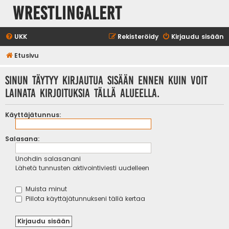
WrestlingAlert
UKK
Rekisteröidy
Kirjaudu sisään
Etusivu
Sinun täytyy kirjautua sisään ennen kuin voit
lainata kirjoituksia tällä alueella.
Käyttäjätunnus:
Salasana:
Unohdin salasanani
Lähetä tunnusten aktivointiviesti uudelleen
Muista minut
Piilota käyttäjätunnukseni tällä kertaa