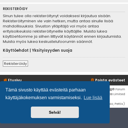
REKISTERÖIDY
Sinun tulee olla rekisteröitynyt voidaksesi kirjautua sisään.
Rekisteröityminen vie vain hetken, mutta antaa sinulle lisää
mahdollisuuksia. Sivuston ylläpitäjä voi myös antaa
erityisoikeuksia rekisteröityneille käyttäjille. Muista lukea
käyttöehtomme ja siihen liittyvät käytännöt ennen kirjautumista.
Muista myös lukea keskustelufoorumin säännöt.
Käyttöehdot
|
Yksityisyyden suoja
Rekisteröidy
Etusivu
Poista evästeet
Flat Style by
Ian Bradley
• Keskustelufoorumin ohjelmisto
phpBB
® Forum
Tämä sivusto käyttää evästeitä parhaan
Software © phpBB Limited
käyttäjäkokemuksen varmistamiseksi.
Lue lisää
Käännös: phpBB Suomi (lurttinen, harritapio, Pettis)
Selvä!