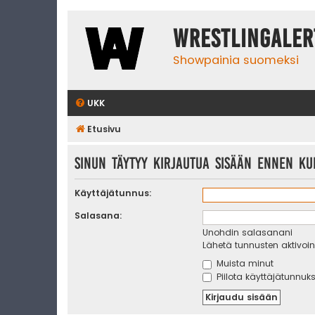
WrestlingAler
Showpainia suomeksi
UKK
Etusivu
Sinun täytyy kirjautua sisään ennen kui
Käyttäjätunnus:
Salasana:
Unohdin salasanani
Lähetä tunnusten aktivoint
Muista minut
Piilota käyttäjätunnuks