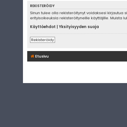
REKISTERÖIDY
Sinun tulee olla rekisteröitynyt voidaksesi kirjautua
erityisoikeuksia rekisteröityneille käyttäjille. Muis
Käyttöehdot
|
Yksityisyyden suoja
Rekisteröidy
Etusivu