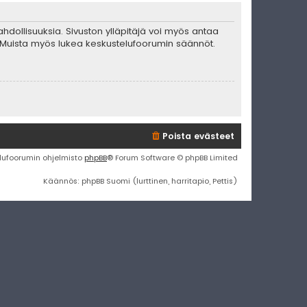
mahdollisuuksia. Sivuston ylläpitäjä voi myös antaa
ta. Muista myös lukea keskustelufoorumin säännöt.
Poista evästeet
lufoorumin ohjelmisto
phpBB
® Forum Software © phpBB Limited
Käännös: phpBB Suomi (lurttinen, harritapio, Pettis)