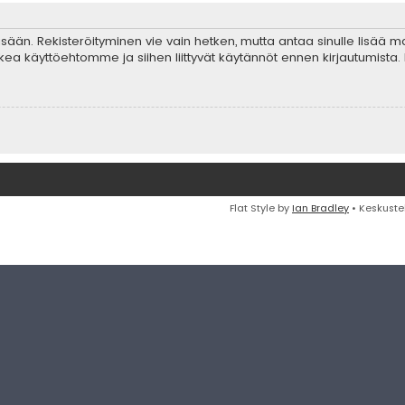
 sisään. Rekisteröityminen vie vain hetken, mutta antaa sinulle lisää 
ta lukea käyttöehtomme ja siihen liittyvät käytännöt ennen kirjautumis
Flat Style by
Ian Bradley
• Keskuste