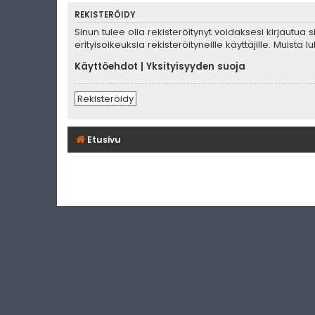
REKISTERÖIDY
Sinun tulee olla rekisteröitynyt voidaksesi kirjautua
erityisoikeuksia rekisteröityneille käyttäjille. Muis
Käyttöehdot
|
Yksityisyyden suoja
Rekisteröidy
Etusivu