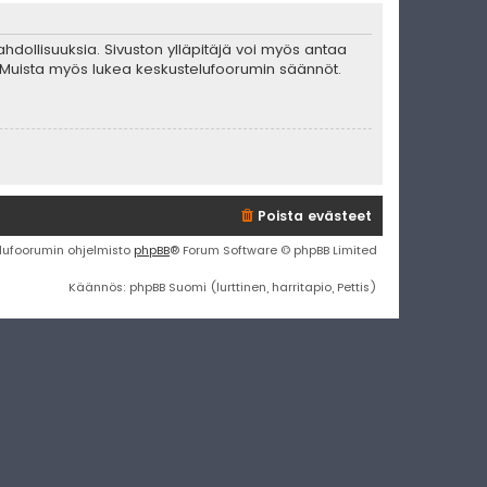
mahdollisuuksia. Sivuston ylläpitäjä voi myös antaa
ta. Muista myös lukea keskustelufoorumin säännöt.
Poista evästeet
lufoorumin ohjelmisto
phpBB
® Forum Software © phpBB Limited
Käännös: phpBB Suomi (lurttinen, harritapio, Pettis)