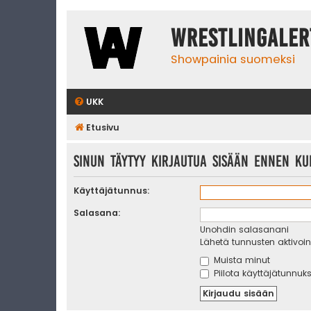
WrestlingAler
Showpainia suomeksi
UKK
Etusivu
Sinun täytyy kirjautua sisään ennen kui
Käyttäjätunnus:
Salasana:
Unohdin salasanani
Lähetä tunnusten aktivoint
Muista minut
Piilota käyttäjätunnuks