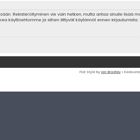
 sisään. Rekisteröityminen vie vain hetken, mutta antaa sinulle lisää 
ta lukea käyttöehtomme ja siihen liittyvät käytännöt ennen kirjautumis
Flat Style by
Ian Bradley
• Keskuste