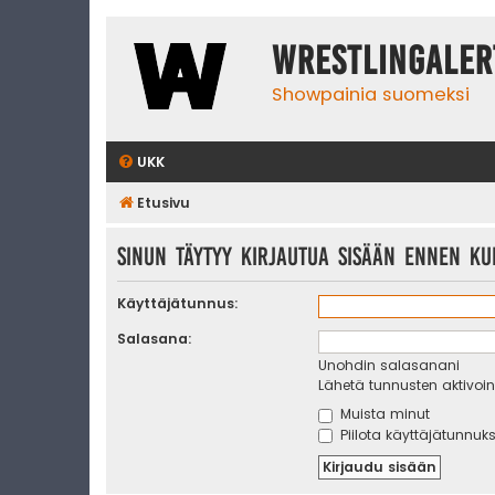
WrestlingAler
Showpainia suomeksi
UKK
Etusivu
Sinun täytyy kirjautua sisään ennen kui
Käyttäjätunnus:
Salasana:
Unohdin salasanani
Lähetä tunnusten aktivoint
Muista minut
Piilota käyttäjätunnuks