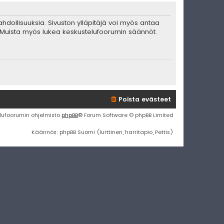
mahdollisuuksia. Sivuston ylläpitäjä voi myös antaa
ta. Muista myös lukea keskustelufoorumin säännöt.
Poista evästeet
lufoorumin ohjelmisto
phpBB
® Forum Software © phpBB Limited
Käännös: phpBB Suomi (lurttinen, harritapio, Pettis)