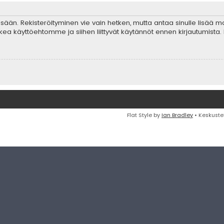
 sisään. Rekisteröityminen vie vain hetken, mutta antaa sinulle lisää 
ta lukea käyttöehtomme ja siihen liittyvät käytännöt ennen kirjautumis
Flat Style by
Ian Bradley
• Keskuste