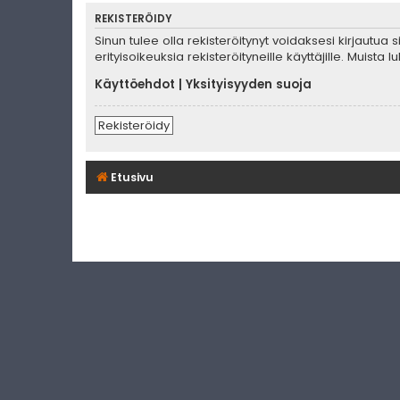
REKISTERÖIDY
Sinun tulee olla rekisteröitynyt voidaksesi kirjautua
erityisoikeuksia rekisteröityneille käyttäjille. Muis
Käyttöehdot
|
Yksityisyyden suoja
Rekisteröidy
Etusivu