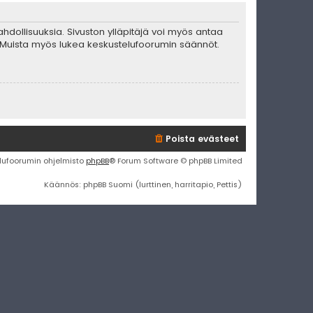
mahdollisuuksia. Sivuston ylläpitäjä voi myös antaa
ta. Muista myös lukea keskustelufoorumin säännöt.
Poista evästeet
lufoorumin ohjelmisto
phpBB
® Forum Software © phpBB Limited
Käännös: phpBB Suomi (lurttinen, harritapio, Pettis)