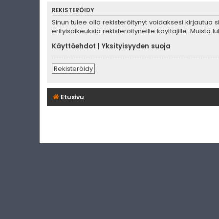
REKISTERÖIDY
Sinun tulee olla rekisteröitynyt voidaksesi kirjautua
erityisoikeuksia rekisteröityneille käyttäjille. Muis
Käyttöehdot
|
Yksityisyyden suoja
Rekisteröidy
Etusivu