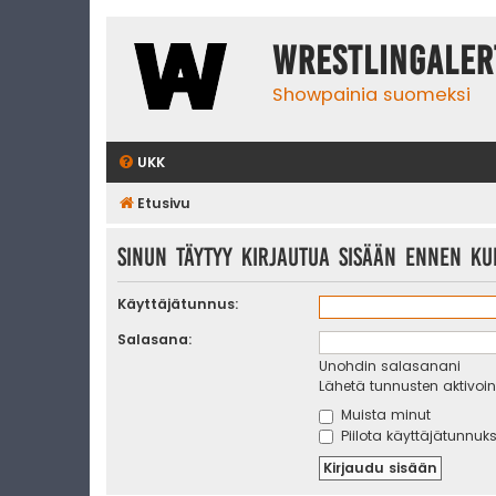
WrestlingAler
Showpainia suomeksi
UKK
Etusivu
Sinun täytyy kirjautua sisään ennen kui
Käyttäjätunnus:
Salasana:
Unohdin salasanani
Lähetä tunnusten aktivoint
Muista minut
Piilota käyttäjätunnuks