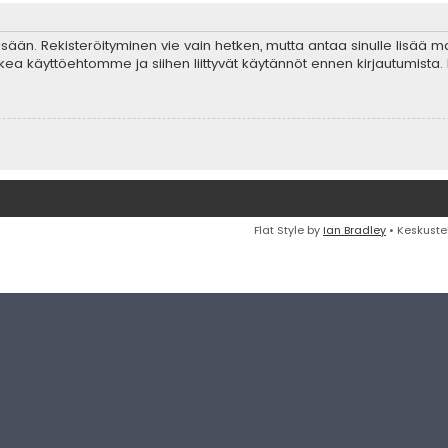
 sisään. Rekisteröityminen vie vain hetken, mutta antaa sinulle lisää 
ta lukea käyttöehtomme ja siihen liittyvät käytännöt ennen kirjautumis
Flat Style by
Ian Bradley
• Keskuste