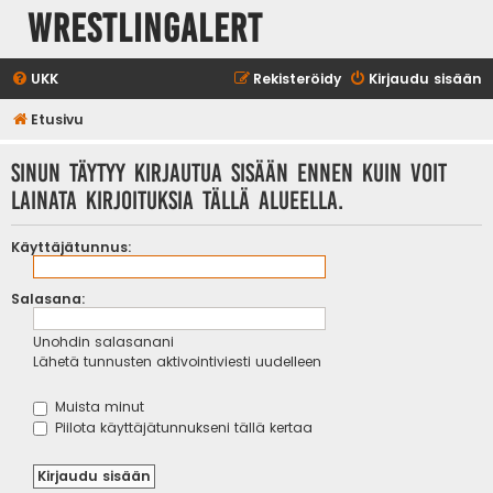
WrestlingAlert
UKK
Rekisteröidy
Kirjaudu sisään
Etusivu
Sinun täytyy kirjautua sisään ennen kuin voit
lainata kirjoituksia tällä alueella.
Käyttäjätunnus:
Salasana:
Unohdin salasanani
Lähetä tunnusten aktivointiviesti uudelleen
Muista minut
Piilota käyttäjätunnukseni tällä kertaa