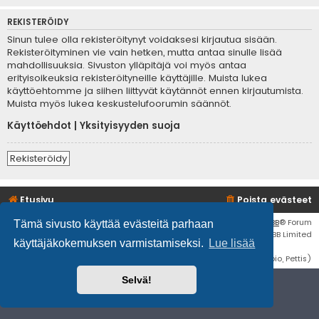
REKISTERÖIDY
Sinun tulee olla rekisteröitynyt voidaksesi kirjautua sisään.
Rekisteröityminen vie vain hetken, mutta antaa sinulle lisää
mahdollisuuksia. Sivuston ylläpitäjä voi myös antaa
erityisoikeuksia rekisteröityneille käyttäjille. Muista lukea
käyttöehtomme ja siihen liittyvät käytännöt ennen kirjautumista.
Muista myös lukea keskustelufoorumin säännöt.
Käyttöehdot
|
Yksityisyyden suoja
Rekisteröidy
Etusivu
Poista evästeet
Flat Style by
Ian Bradley
• Keskustelufoorumin ohjelmisto
phpBB
® Forum
Tämä sivusto käyttää evästeitä parhaan
Software © phpBB Limited
käyttäjäkokemuksen varmistamiseksi.
Lue lisää
Käännös: phpBB Suomi (lurttinen, harritapio, Pettis)
Selvä!