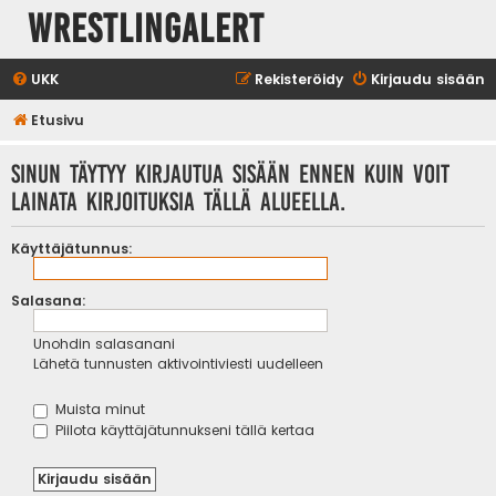
WrestlingAlert
UKK
Rekisteröidy
Kirjaudu sisään
Etusivu
Sinun täytyy kirjautua sisään ennen kuin voit
lainata kirjoituksia tällä alueella.
Käyttäjätunnus:
Salasana:
Unohdin salasanani
Lähetä tunnusten aktivointiviesti uudelleen
Muista minut
Piilota käyttäjätunnukseni tällä kertaa