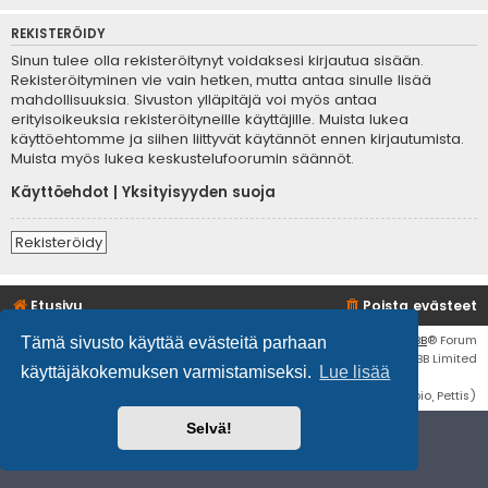
REKISTERÖIDY
Sinun tulee olla rekisteröitynyt voidaksesi kirjautua sisään.
Rekisteröityminen vie vain hetken, mutta antaa sinulle lisää
mahdollisuuksia. Sivuston ylläpitäjä voi myös antaa
erityisoikeuksia rekisteröityneille käyttäjille. Muista lukea
käyttöehtomme ja siihen liittyvät käytännöt ennen kirjautumista.
Muista myös lukea keskustelufoorumin säännöt.
Käyttöehdot
|
Yksityisyyden suoja
Rekisteröidy
Etusivu
Poista evästeet
Flat Style by
Ian Bradley
• Keskustelufoorumin ohjelmisto
phpBB
® Forum
Tämä sivusto käyttää evästeitä parhaan
Software © phpBB Limited
käyttäjäkokemuksen varmistamiseksi.
Lue lisää
Käännös: phpBB Suomi (lurttinen, harritapio, Pettis)
Selvä!