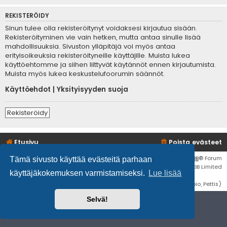
REKISTERÖIDY
Sinun tulee olla rekisteröitynyt voidaksesi kirjautua sisään.
Rekisteröityminen vie vain hetken, mutta antaa sinulle lisää
mahdollisuuksia. Sivuston ylläpitäjä voi myös antaa
erityisoikeuksia rekisteröityneille käyttäjille. Muista lukea
käyttöehtomme ja siihen liittyvät käytännöt ennen kirjautumista.
Muista myös lukea keskustelufoorumin säännöt.
Käyttöehdot
|
Yksityisyyden suoja
Rekisteröidy
Etusivu
Poista evästeet
Flat Style by
Ian Bradley
• Keskustelufoorumin ohjelmisto
phpBB
® Forum
Tämä sivusto käyttää evästeitä parhaan
Software © phpBB Limited
käyttäjäkokemuksen varmistamiseksi.
Lue lisää
Käännös: phpBB Suomi (lurttinen, harritapio, Pettis)
Selvä!