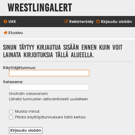
WrestlingAlert
UKK
Rekisteröidy
Kirjaudu sisään
Etusivu
Sinun täytyy kirjautua sisään ennen kuin voit
lainata kirjoituksia tällä alueella.
Käyttäjätunnus:
Salasana:
Unohdin salasanani
Lähetä tunnusten aktivointiviesti uudelleen
Muista minut
Piilota käyttäjätunnukseni tällä kertaa