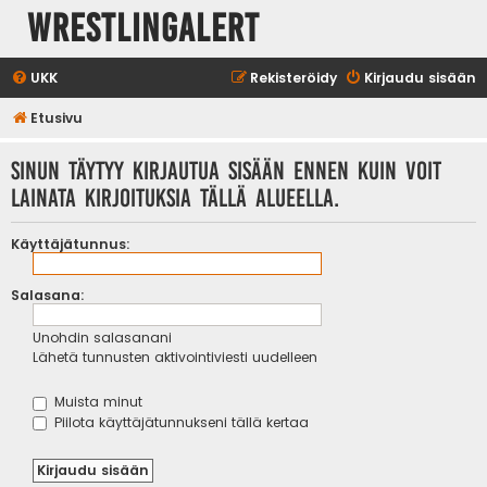
WrestlingAlert
UKK
Rekisteröidy
Kirjaudu sisään
Etusivu
Sinun täytyy kirjautua sisään ennen kuin voit
lainata kirjoituksia tällä alueella.
Käyttäjätunnus:
Salasana:
Unohdin salasanani
Lähetä tunnusten aktivointiviesti uudelleen
Muista minut
Piilota käyttäjätunnukseni tällä kertaa