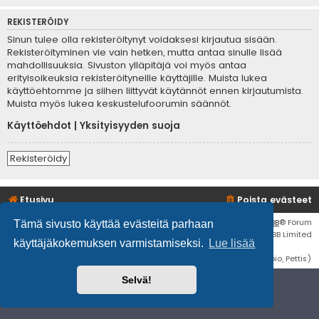
REKISTERÖIDY
Sinun tulee olla rekisteröitynyt voidaksesi kirjautua sisään.
Rekisteröityminen vie vain hetken, mutta antaa sinulle lisää
mahdollisuuksia. Sivuston ylläpitäjä voi myös antaa
erityisoikeuksia rekisteröityneille käyttäjille. Muista lukea
käyttöehtomme ja siihen liittyvät käytännöt ennen kirjautumista.
Muista myös lukea keskustelufoorumin säännöt.
Käyttöehdot
|
Yksityisyyden suoja
Rekisteröidy
Etusivu
Poista evästeet
Flat Style by
Ian Bradley
• Keskustelufoorumin ohjelmisto
phpBB
® Forum
Tämä sivusto käyttää evästeitä parhaan
Software © phpBB Limited
käyttäjäkokemuksen varmistamiseksi.
Lue lisää
Käännös: phpBB Suomi (lurttinen, harritapio, Pettis)
Selvä!