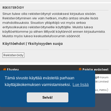
REKISTERÖIDY
Sinun tulee olla rekisteröitynyt voidaksesi kirjautua sisään.
Rekisteröityminen vie vain hetken, mutta antaa sinulle lisää
mahdollisuuksia. Sivuston ylläpitäjä voi myös antaa
erityisoikeuksia rekisteröityneille käyttäjille. Muista lukea
käyttöehtomme ja siihen liittyvät käytännöt ennen kirjautumista.
Muista myös lukea keskustelufoorumin säännöt.
Käyttöehdot
|
Yksityisyyden suoja
Rekisteröidy
Etusivu
Poista evästeet
Flat Style by
Ian Bradley
• Keskustelufoorumin ohjelmisto
phpBB
® Forum
Tämä sivusto käyttää evästeitä parhaan
Software © phpBB Limited
käyttäjäkokemuksen varmistamiseksi.
Lue lisää
Käännös: phpBB Suomi (lurttinen, harritapio, Pettis)
Selvä!