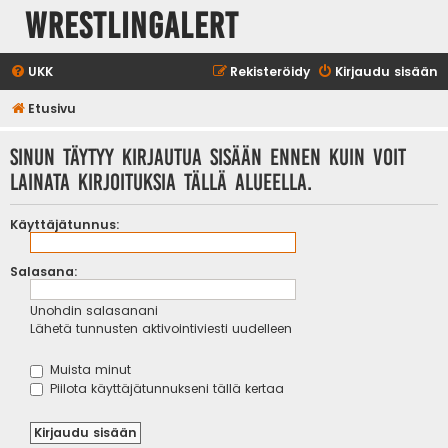
WrestlingAlert
UKK
Rekisteröidy
Kirjaudu sisään
Etusivu
Sinun täytyy kirjautua sisään ennen kuin voit
lainata kirjoituksia tällä alueella.
Käyttäjätunnus:
Salasana:
Unohdin salasanani
Lähetä tunnusten aktivointiviesti uudelleen
Muista minut
Piilota käyttäjätunnukseni tällä kertaa