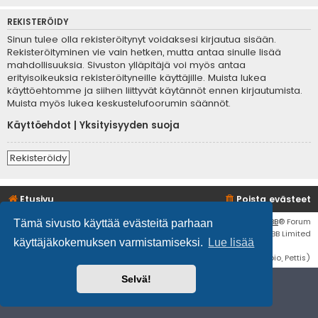
REKISTERÖIDY
Sinun tulee olla rekisteröitynyt voidaksesi kirjautua sisään.
Rekisteröityminen vie vain hetken, mutta antaa sinulle lisää
mahdollisuuksia. Sivuston ylläpitäjä voi myös antaa
erityisoikeuksia rekisteröityneille käyttäjille. Muista lukea
käyttöehtomme ja siihen liittyvät käytännöt ennen kirjautumista.
Muista myös lukea keskustelufoorumin säännöt.
Käyttöehdot
|
Yksityisyyden suoja
Rekisteröidy
Etusivu
Poista evästeet
Flat Style by
Ian Bradley
• Keskustelufoorumin ohjelmisto
phpBB
® Forum
Tämä sivusto käyttää evästeitä parhaan
Software © phpBB Limited
käyttäjäkokemuksen varmistamiseksi.
Lue lisää
Käännös: phpBB Suomi (lurttinen, harritapio, Pettis)
Selvä!