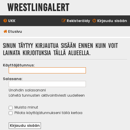
WrestlingAlert
UKK
Rekisteröidy
Kirjaudu sisään
Etusivu
Sinun täytyy kirjautua sisään ennen kuin voit
lainata kirjoituksia tällä alueella.
Käyttäjätunnus:
Salasana:
Unohdin salasanani
Lähetä tunnusten aktivointiviesti uudelleen
Muista minut
Piilota käyttäjätunnukseni tällä kertaa