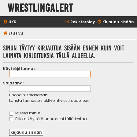
WrestlingAlert
UKK
Rekisteröidy
Kirjaudu sisään
Etusivu
Sinun täytyy kirjautua sisään ennen kuin voit
lainata kirjoituksia tällä alueella.
Käyttäjätunnus:
Salasana:
Unohdin salasanani
Lähetä tunnusten aktivointiviesti uudelleen
Muista minut
Piilota käyttäjätunnukseni tällä kertaa