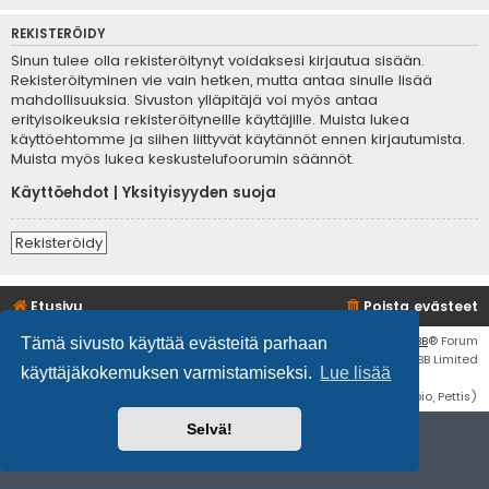
REKISTERÖIDY
Sinun tulee olla rekisteröitynyt voidaksesi kirjautua sisään.
Rekisteröityminen vie vain hetken, mutta antaa sinulle lisää
mahdollisuuksia. Sivuston ylläpitäjä voi myös antaa
erityisoikeuksia rekisteröityneille käyttäjille. Muista lukea
käyttöehtomme ja siihen liittyvät käytännöt ennen kirjautumista.
Muista myös lukea keskustelufoorumin säännöt.
Käyttöehdot
|
Yksityisyyden suoja
Rekisteröidy
Etusivu
Poista evästeet
Flat Style by
Ian Bradley
• Keskustelufoorumin ohjelmisto
phpBB
® Forum
Tämä sivusto käyttää evästeitä parhaan
Software © phpBB Limited
käyttäjäkokemuksen varmistamiseksi.
Lue lisää
Käännös: phpBB Suomi (lurttinen, harritapio, Pettis)
Selvä!