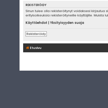
REKISTERÖIDY
Sinun tulee olla rekisteröitynyt voidaksesi kirjautua
erityisoikeuksia rekisteröityneille käyttäjille. Muis
Käyttöehdot
|
Yksityisyyden suoja
Rekisteröidy
Etusivu