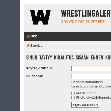
WrestlingAler
Showpainia suomeksi
UKK
Etusivu
Sinun täytyy kirjautua sisään ennen kui
Käyttäjätunnus:
Salasana:
Unohdin salasanani
Lähetä tunnusten aktivoint
Muista minut
Piilota käyttäjätunnuks