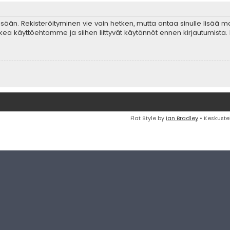
 sisään. Rekisteröityminen vie vain hetken, mutta antaa sinulle lisää 
ta lukea käyttöehtomme ja siihen liittyvät käytännöt ennen kirjautumis
Flat Style by
Ian Bradley
• Keskuste