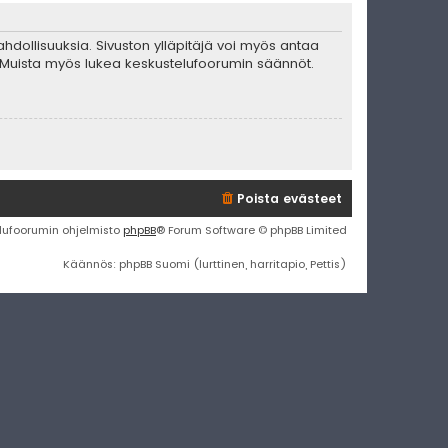
mahdollisuuksia. Sivuston ylläpitäjä voi myös antaa
ta. Muista myös lukea keskustelufoorumin säännöt.
Poista evästeet
lufoorumin ohjelmisto
phpBB
® Forum Software © phpBB Limited
Käännös: phpBB Suomi (lurttinen, harritapio, Pettis)