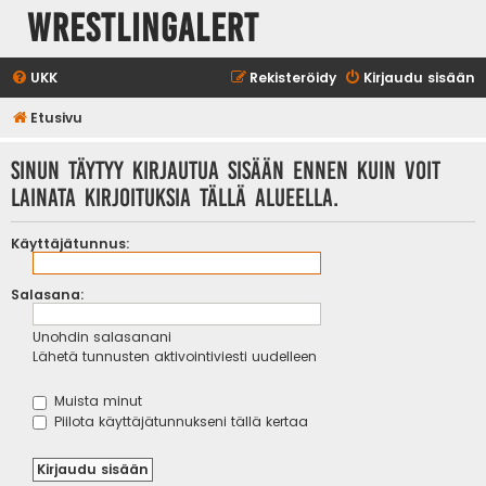
WrestlingAlert
UKK
Rekisteröidy
Kirjaudu sisään
Etusivu
Sinun täytyy kirjautua sisään ennen kuin voit
lainata kirjoituksia tällä alueella.
Käyttäjätunnus:
Salasana:
Unohdin salasanani
Lähetä tunnusten aktivointiviesti uudelleen
Muista minut
Piilota käyttäjätunnukseni tällä kertaa