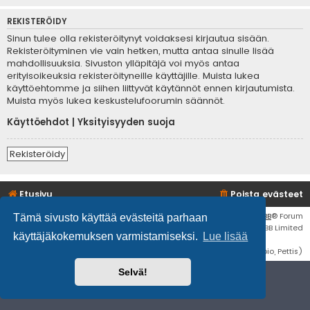
REKISTERÖIDY
Sinun tulee olla rekisteröitynyt voidaksesi kirjautua sisään.
Rekisteröityminen vie vain hetken, mutta antaa sinulle lisää
mahdollisuuksia. Sivuston ylläpitäjä voi myös antaa
erityisoikeuksia rekisteröityneille käyttäjille. Muista lukea
käyttöehtomme ja siihen liittyvät käytännöt ennen kirjautumista.
Muista myös lukea keskustelufoorumin säännöt.
Käyttöehdot
|
Yksityisyyden suoja
Rekisteröidy
Etusivu
Poista evästeet
Flat Style by
Ian Bradley
• Keskustelufoorumin ohjelmisto
phpBB
® Forum
Tämä sivusto käyttää evästeitä parhaan
Software © phpBB Limited
käyttäjäkokemuksen varmistamiseksi.
Lue lisää
Käännös: phpBB Suomi (lurttinen, harritapio, Pettis)
Selvä!