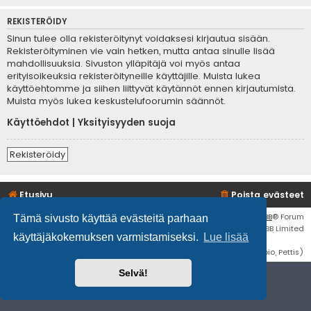
REKISTERÖIDY
Sinun tulee olla rekisteröitynyt voidaksesi kirjautua sisään.
Rekisteröityminen vie vain hetken, mutta antaa sinulle lisää
mahdollisuuksia. Sivuston ylläpitäjä voi myös antaa
erityisoikeuksia rekisteröityneille käyttäjille. Muista lukea
käyttöehtomme ja siihen liittyvät käytännöt ennen kirjautumista.
Muista myös lukea keskustelufoorumin säännöt.
Käyttöehdot
|
Yksityisyyden suoja
Rekisteröidy
Etusivu
Poista evästeet
Flat Style by
Ian Bradley
• Keskustelufoorumin ohjelmisto
phpBB
® Forum
Tämä sivusto käyttää evästeitä parhaan
Software © phpBB Limited
käyttäjäkokemuksen varmistamiseksi.
Lue lisää
Käännös: phpBB Suomi (lurttinen, harritapio, Pettis)
Selvä!