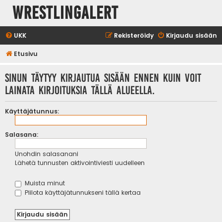
WrestlingAlert
UKK
Rekisteröidy
Kirjaudu sisään
Etusivu
Sinun täytyy kirjautua sisään ennen kuin voit
lainata kirjoituksia tällä alueella.
Käyttäjätunnus:
Salasana:
Unohdin salasanani
Lähetä tunnusten aktivointiviesti uudelleen
Muista minut
Piilota käyttäjätunnukseni tällä kertaa