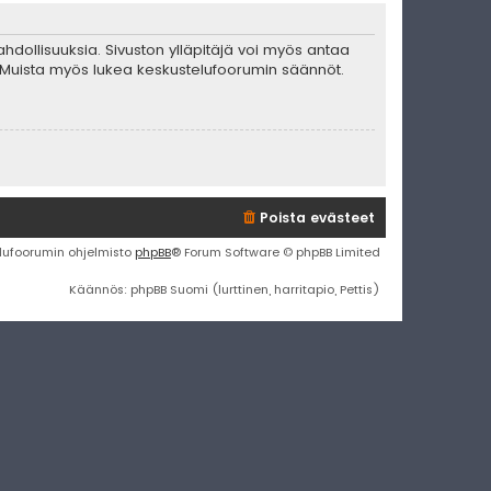
mahdollisuuksia. Sivuston ylläpitäjä voi myös antaa
ta. Muista myös lukea keskustelufoorumin säännöt.
Poista evästeet
lufoorumin ohjelmisto
phpBB
® Forum Software © phpBB Limited
Käännös: phpBB Suomi (lurttinen, harritapio, Pettis)