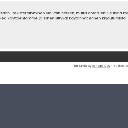
 sisään. Rekisteröityminen vie vain hetken, mutta antaa sinulle lisää 
ta lukea käyttöehtomme ja siihen liittyvät käytännöt ennen kirjautumis
Flat Style by
Ian Bradley
• Keskuste