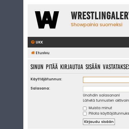
WrestlingAler
Showpainia suomeksi
UKK
Etusivu
Sinun pitää kirjautua sisään vastatakses
Käyttäjätunnus:
Salasana:
Unohdin salasanani
Lähetä tunnusten aktivoint
Muista minut
Piilota käyttäjätunnuks