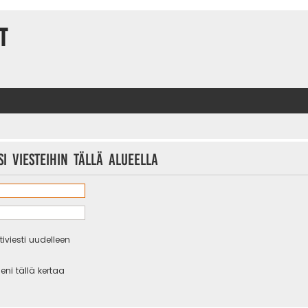
t
i viesteihin tällä alueella
iviesti uudelleen
eni tällä kertaa