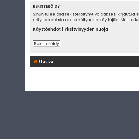
REKISTERÖIDY
Sinun tulee olla rekisteröitynyt voidaksesi kirjautua
erityisoikeuksia rekisteröityneille käyttäjille. Muis
Käyttöehdot
|
Yksityisyyden suoja
Rekisteröidy
Etusivu