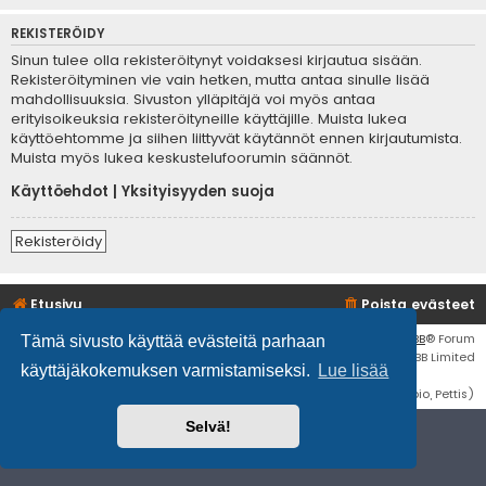
REKISTERÖIDY
Sinun tulee olla rekisteröitynyt voidaksesi kirjautua sisään.
Rekisteröityminen vie vain hetken, mutta antaa sinulle lisää
mahdollisuuksia. Sivuston ylläpitäjä voi myös antaa
erityisoikeuksia rekisteröityneille käyttäjille. Muista lukea
käyttöehtomme ja siihen liittyvät käytännöt ennen kirjautumista.
Muista myös lukea keskustelufoorumin säännöt.
Käyttöehdot
|
Yksityisyyden suoja
Rekisteröidy
Etusivu
Poista evästeet
Flat Style by
Ian Bradley
• Keskustelufoorumin ohjelmisto
phpBB
® Forum
Tämä sivusto käyttää evästeitä parhaan
Software © phpBB Limited
käyttäjäkokemuksen varmistamiseksi.
Lue lisää
Käännös: phpBB Suomi (lurttinen, harritapio, Pettis)
Selvä!