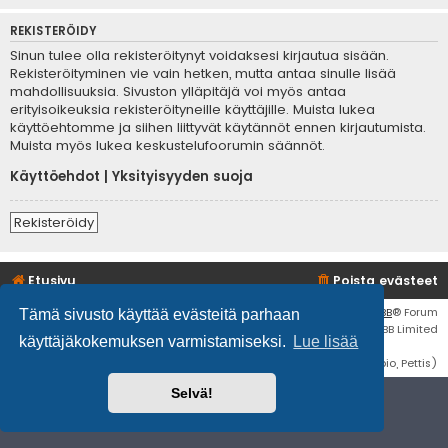
REKISTERÖIDY
Sinun tulee olla rekisteröitynyt voidaksesi kirjautua sisään.
Rekisteröityminen vie vain hetken, mutta antaa sinulle lisää
mahdollisuuksia. Sivuston ylläpitäjä voi myös antaa
erityisoikeuksia rekisteröityneille käyttäjille. Muista lukea
käyttöehtomme ja siihen liittyvät käytännöt ennen kirjautumista.
Muista myös lukea keskustelufoorumin säännöt.
Käyttöehdot
|
Yksityisyyden suoja
Rekisteröidy
Etusivu
Poista evästeet
Flat Style by
Ian Bradley
• Keskustelufoorumin ohjelmisto
phpBB
® Forum
Tämä sivusto käyttää evästeitä parhaan
Software © phpBB Limited
käyttäjäkokemuksen varmistamiseksi.
Lue lisää
Käännös: phpBB Suomi (lurttinen, harritapio, Pettis)
Selvä!