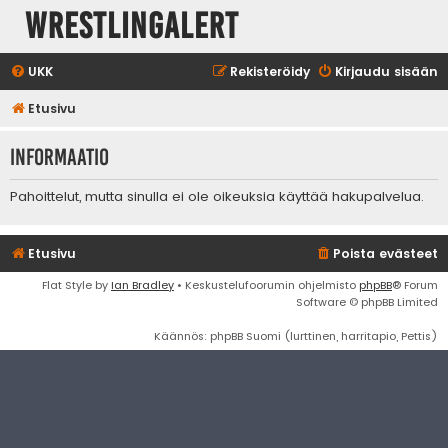
WrestlingAlert
UKK
Rekisteröidy
Kirjaudu sisään
Etusivu
Informaatio
Pahoittelut, mutta sinulla ei ole oikeuksia käyttää hakupalvelua.
Etusivu
Poista evästeet
Flat Style by
Ian Bradley
• Keskustelufoorumin ohjelmisto
phpBB
® Forum
Software © phpBB Limited
Käännös: phpBB Suomi (lurttinen, harritapio, Pettis)