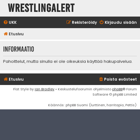
WrestlingAlert
UKK
Rekisteröidy
Kirjaudu sisään
Etusivu
Informaatio
Pahoittelut, mutta sinulla ei ole oikeuksia käyttää hakupalvelua.
Etusivu
Poista evästeet
Flat Style by
Ian Bradley
• Keskustelufoorumin ohjelmisto
phpBB
® Forum
Software © phpBB Limited
Käännös: phpBB Suomi (lurttinen, harritapio, Pettis)