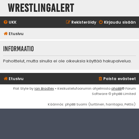
WrestlingAlert
UKK
Rekisteröidy
Kirjaudu sisään
Etusivu
Informaatio
Pahoittelut, mutta sinulla ei ole oikeuksia käyttää hakupalvelua.
Etusivu
Poista evästeet
Flat Style by
Ian Bradley
• Keskustelufoorumin ohjelmisto
phpBB
® Forum
Software © phpBB Limited
Käännös: phpBB Suomi (lurttinen, harritapio, Pettis)