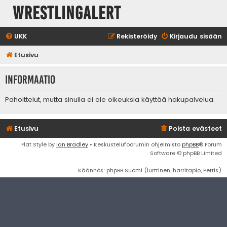
WrestlingAlert
UKK
Rekisteröidy
Kirjaudu sisään
Etusivu
Informaatio
Pahoittelut, mutta sinulla ei ole oikeuksia käyttää hakupalvelua.
Etusivu
Poista evästeet
Flat Style by
Ian Bradley
• Keskustelufoorumin ohjelmisto
phpBB
® Forum
Software © phpBB Limited
Käännös: phpBB Suomi (lurttinen, harritapio, Pettis)