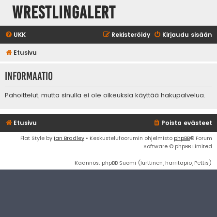
WrestlingAlert
UKK
Rekisteröidy
Kirjaudu sisään
Etusivu
Informaatio
Pahoittelut, mutta sinulla ei ole oikeuksia käyttää hakupalvelua.
Etusivu
Poista evästeet
Flat Style by
Ian Bradley
• Keskustelufoorumin ohjelmisto
phpBB
® Forum
Software © phpBB Limited
Käännös: phpBB Suomi (lurttinen, harritapio, Pettis)