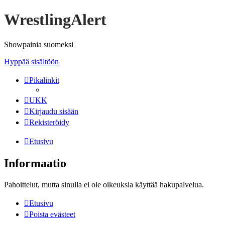
WrestlingAlert
Showpainia suomeksi
Hyppää sisältöön
Pikalinkit
UKK
Kirjaudu sisään
Rekisteröidy
Etusivu
Informaatio
Pahoittelut, mutta sinulla ei ole oikeuksia käyttää hakupalvelua.
Etusivu
Poista evästeet