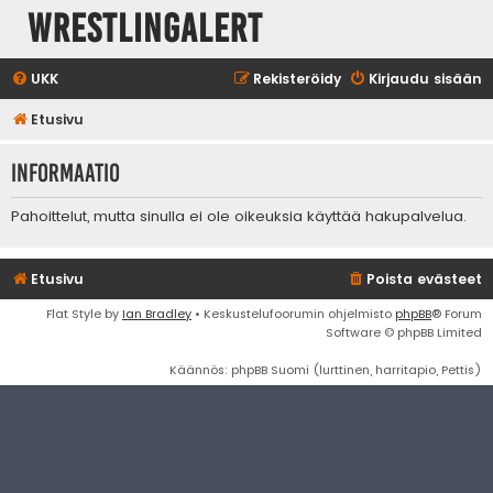
WrestlingAlert
UKK
Rekisteröidy
Kirjaudu sisään
Etusivu
Informaatio
Pahoittelut, mutta sinulla ei ole oikeuksia käyttää hakupalvelua.
Etusivu
Poista evästeet
Flat Style by
Ian Bradley
• Keskustelufoorumin ohjelmisto
phpBB
® Forum
Software © phpBB Limited
Käännös: phpBB Suomi (lurttinen, harritapio, Pettis)