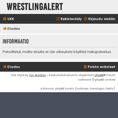
WrestlingAlert
UKK
Rekisteröidy
Kirjaudu sisään
Etusivu
Informaatio
Pahoittelut, mutta sinulla ei ole oikeuksia käyttää hakupalvelua.
Etusivu
Poista evästeet
Flat Style by
Ian Bradley
• Keskustelufoorumin ohjelmisto
phpBB
® Forum
Software © phpBB Limited
Käännös: phpBB Suomi (lurttinen, harritapio, Pettis)