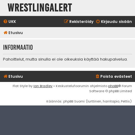
WrestlingAlert
UKK
Rekisteröidy
Kirjaudu sisään
Etusivu
Informaatio
Pahoittelut, mutta sinulla ei ole oikeuksia käyttää hakupalvelua.
Etusivu
Poista evästeet
Flat Style by
Ian Bradley
• Keskustelufoorumin ohjelmisto
phpBB
® Forum
Software © phpBB Limited
Käännös: phpBB Suomi (lurttinen, harritapio, Pettis)