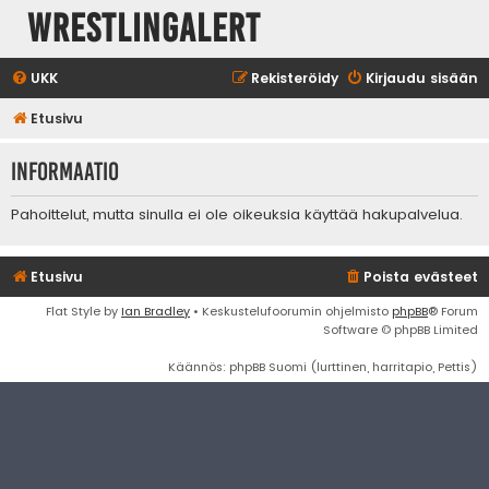
WrestlingAlert
UKK
Rekisteröidy
Kirjaudu sisään
Etusivu
Informaatio
Pahoittelut, mutta sinulla ei ole oikeuksia käyttää hakupalvelua.
Etusivu
Poista evästeet
Flat Style by
Ian Bradley
• Keskustelufoorumin ohjelmisto
phpBB
® Forum
Software © phpBB Limited
Käännös: phpBB Suomi (lurttinen, harritapio, Pettis)